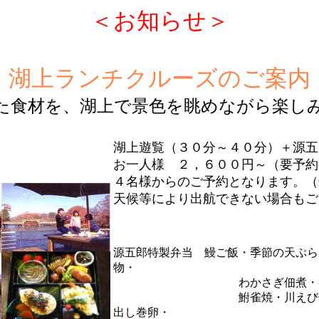
＜お知らせ＞
湖上ランチクルーズのご案内
た食材を、湖上で景色を眺めながら楽し
湖上遊覧（３０分～４０分）＋源五
お一人様 ２，６００円～（要予約
４名様からのご予約となります。（
天候等により出航できない場合もご
源五郎特製弁当 鰻ご飯・季節の天ぷら
物・
わかさぎ佃煮・筏
鮒雀焼・川えび佃煮・
出し巻卵・