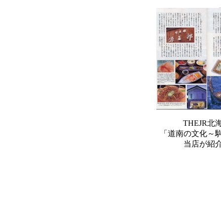
THEJR
「道南の文化～
当店が紹