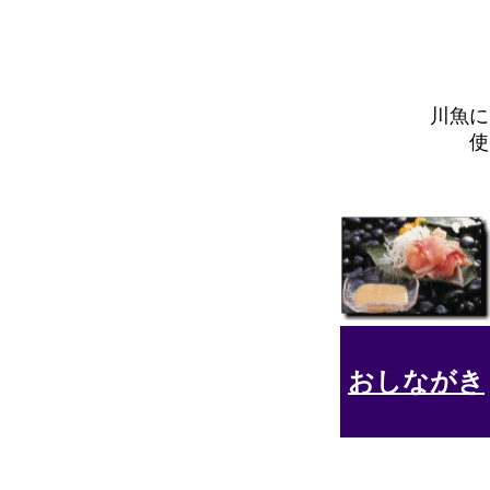
川魚に
使
おしな
がき