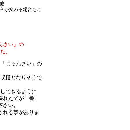
他
わる場合もご
んさい」の
した。
す「じゅんさい」の
の収穫となりそうで
出しできるように
採れたてが一番！
下さい。
される事がありま