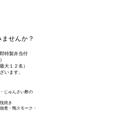
みませんか？
郎特製弁当付
）
最大１２名）
ざいます。
・じゅんさい酢の
焼き
鴨スモーク・