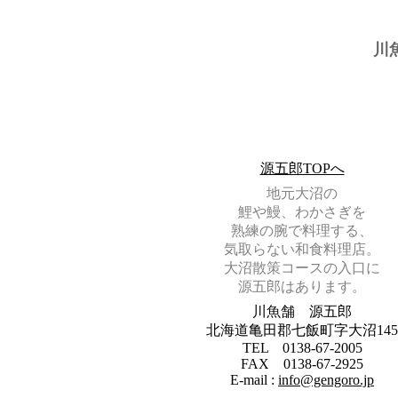
川
源五郎TOPへ
地元大沼の
鯉や鰻、わかさぎを
熟練の腕で料理する、
気取らない和食料理店。
大沼散策コースの入口に
源五郎はあります。
川魚舗 源五郎
北海道亀田郡七飯町字大沼145
TEL 0138-67-2005
FAX 0138-67-2925
E-mail :
info@gengoro.jp