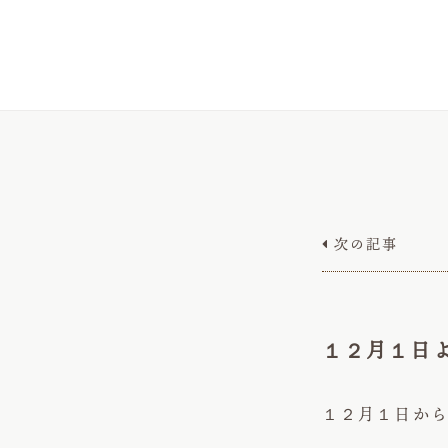
次の記事

１２月１日
１２月１日か