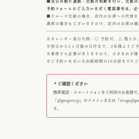
■当日の朝に運航・欠航の判断を行い、欠航の
予約フォームにご入力いただく電話番号は、必
■クルーズ欠航の場合、店内のお席への代替を
満席の場合もございますので、店内のお席の確
※カレンダー表示凡例：○ 予約可、△ 残り少
※翌日から2ヶ月後の日付まで、2名様よりご
※着席する必要がありますので、小さなお子様
※ご予約いただいた出航時間の10分前までに
＊ご確認ください
携帯電話・スマートフォンをご利用のお客様で
「@gengoro.jp」のドメインまたは「
rivage@ge
す。