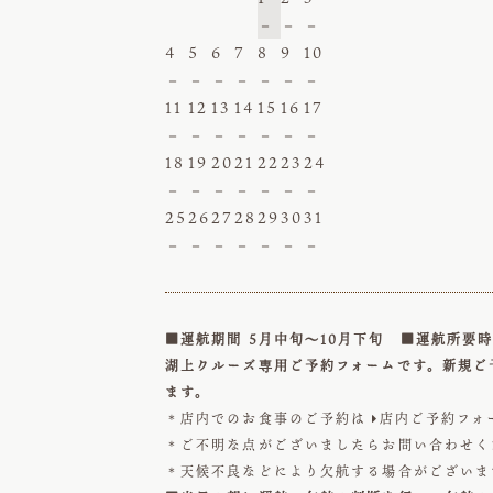
－
－
－
4
5
6
7
8
9
10
－
－
－
－
－
－
－
11
12
13
14
15
16
17
－
－
－
－
－
－
－
18
19
20
21
22
23
24
－
－
－
－
－
－
－
25
26
27
28
29
30
31
－
－
－
－
－
－
－
■運航期間 5月中旬～10月下旬 ■運航所要時
湖上クルーズ専用ご予約フォームです。新規ご
ます。
＊店内でのお食事のご予約は
店内ご予約フォ

＊ご不明な点がございましたらお問い合わせ
＊天候不良などにより欠航する場合がございま