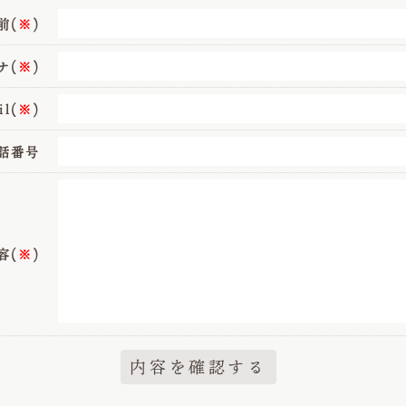
前(
※
)
ナ(
※
)
il(
※
)
話番号
容(
※
)
内容を確認する