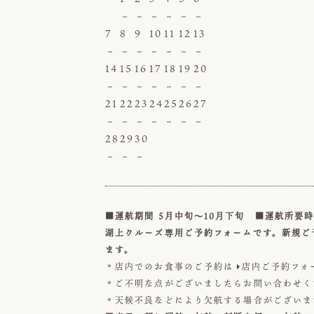
－
－
－
－
－
－
7
8
9
10
11
12
13
－
－
－
－
－
－
－
14
15
16
17
18
19
20
－
－
－
－
－
－
－
21
22
23
24
25
26
27
－
－
－
－
－
－
－
28
29
30
－
－
－
■運航期間 5月中旬～10月下旬 ■運航所要時
湖上クルーズ専用ご予約フォームです。新規ご
ます。
＊店内でのお食事のご予約は
店内ご予約フォ

＊ご不明な点がございましたらお問い合わせ
＊天候不良などにより欠航する場合がございま