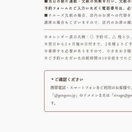
■当日の朝に運航・欠航の判断を行い、欠航の
予約フォームにご入力いただく電話番号は、必
■クルーズ欠航の場合、店内のお席への代替を
満席の場合もございますので、店内のお席の確
※カレンダー表示凡例：○ 予約可、△ 残り少
※翌日から2ヶ月後の日付まで、2名様よりご
※着席する必要がありますので、小さなお子様
※ご予約いただいた出航時間の10分前までに
＊ご確認ください
携帯電話・スマートフォンをご利用のお客様で
「@gengoro.jp」のドメインまたは「
rivage@ge
す。