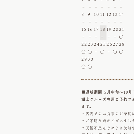
－
－
－
－
－
－
－
8
9
10
11
12
13
14
－
－
－
－
－
－
－
15
16
17
18
19
20
21
－
－
－
－
－
－
○
22
23
24
25
26
27
28
○
○
－
○
－
○
○
29
30
○
○
■運航期間 5月中旬～10月
湖上クルーズ専用ご予約フ
ます。
＊店内でのお食事のご予約
＊ご不明な点がございまし
＊天候不良などにより欠航