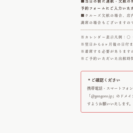
■当日の朝に運航・欠航の
予約フォームにご入力いた
■クルーズ欠航の場合、店
満席の場合もございますの
※カレンダー表示凡例：○ 
※翌日から6ヶ月後の日付
※着席する必要があります
※ご予約いただいた出航時
＊ご確認ください
携帯電話・スマートフォ
「@gengoro.jp」のド
すようお願いいたします。