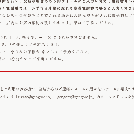
判断を行い、欠航の場合のみ予約フォームにご入力いただく電話番号へ
だく電話番号は、必ず当日連絡の取れる携帯電話番号等をご入力くださ
内のお席への代替をご希望される場合はお席に空きがあれば優先的にご
で、店内のお席の確約は致しかねます。予めご了承ください。
予約可、△ 残り少、ー・× ご予約いただけません。
まで、2名様よりご予約承ります。
ので、小さなお子様も1名としてご予約ください。
間の10分前までにご来店ください。
ンをご利用のお客様で、当店からのご連絡のメールが届かないケースが増えて
メインまたは「
rivage@gengoro.jp
」「
gengoro@gengoro.jp
」のメールアドレスを