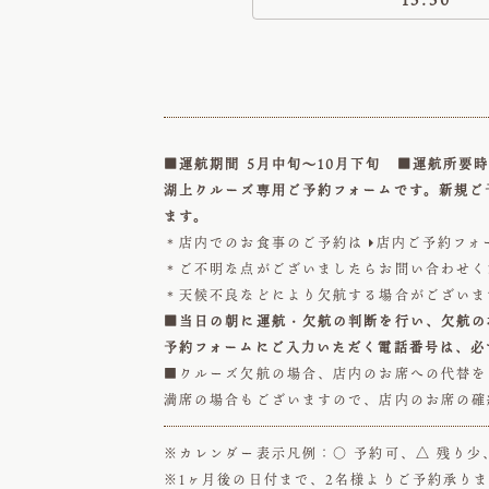
■運航期間 5月中旬～10月下旬 ■運航所要時
湖上クルーズ専用ご予約フォームです。新規ご
ます。
＊店内でのお食事のご予約は
店内ご予約フォ

＊ご不明な点がございましたらお問い合わせ
＊天候不良などにより欠航する場合がございま
■当日の朝に運航・欠航の判断を行い、欠航の
予約フォームにご入力いただく電話番号は、必
■クルーズ欠航の場合、店内のお席への代替を
満席の場合もございますので、店内のお席の確
※カレンダー表示凡例：○ 予約可、△ 残り少
※1ヶ月後の日付まで、2名様よりご予約承り