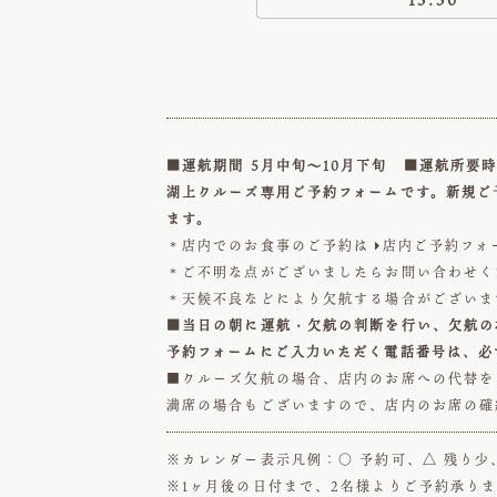
■運航期間 5月中旬～10月下旬 ■運航所要時
湖上クルーズ専用ご予約フォームです。新規ご
ます。
＊店内でのお食事のご予約は
店内ご予約フォ

＊ご不明な点がございましたらお問い合わせ
＊天候不良などにより欠航する場合がございま
■当日の朝に運航・欠航の判断を行い、欠航の
予約フォームにご入力いただく電話番号は、必
■クルーズ欠航の場合、店内のお席への代替を
満席の場合もございますので、店内のお席の確
※カレンダー表示凡例：○ 予約可、△ 残り少
※1ヶ月後の日付まで、2名様よりご予約承り