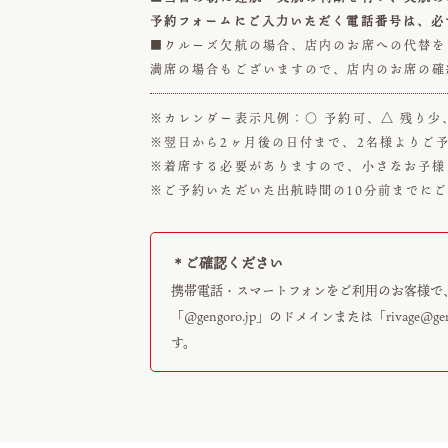
予約フォームにご入力いただく電話番号は、必
■クルーズ欠航の場合、店内のお席への代替を
満席の場合もございますので、店内のお席の確
※カレンダー表示凡例：○ 予約可、△ 残り少
※翌日から2ヶ月後の日付まで、2名様よりご
※着席する必要がありますので、小さなお子様
※ご予約いただいた出航時間の10分前までに
＊ご確認ください
携帯電話・スマートフォンをご利用のお客様で
「@gengoro.jp」のドメインまたは「
rivage@ge
す。