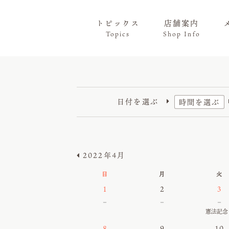
トピックス
店舗案内
Topics
Shop Info
日付を選ぶ
時間を選ぶ

2022年4月
日
月
火
1
2
3
－
－
－
憲法記念
8
9
10