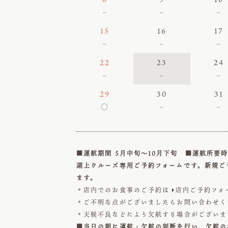
－
－
－
15
16
17
－
－
－
22
23
24
－
－
－
29
30
31
○
－
－
■運航期間 5月中旬～10月下旬 ■運航所要時
湖上クルーズ専用ご予約フォームです。新規ご
ます。
＊店内でのお食事のご予約は
店内ご予約フォ

＊ご不明な点がございましたらお問い合わせ
＊天候不良などにより欠航する場合がございま
■当日の朝に運航・欠航の判断を行い、欠航の