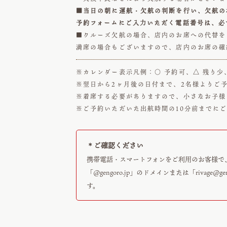
■当日の朝に運航・欠航の判断を行い、欠航の
予約フォームにご入力いただく電話番号は、必
■クルーズ欠航の場合、店内のお席への代替を
満席の場合もございますので、店内のお席の確
※カレンダー表示凡例：○ 予約可、△ 残り少
※翌日から2ヶ月後の日付まで、2名様よりご
※着席する必要がありますので、小さなお子様
※ご予約いただいた出航時間の10分前までに
＊ご確認ください
携帯電話・スマートフォンをご利用のお客様で
「@gengoro.jp」のドメインまたは「
rivage@ge
す。