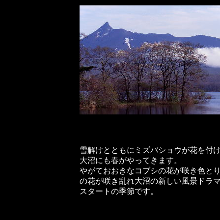
雪解けとともにミズバショウが花を付
大沼にも春がやってきます。
やがておおきなコブシの花が咲き色と
の花が咲き乱れ大沼の新しい風景ドラ
スタートの季節です。